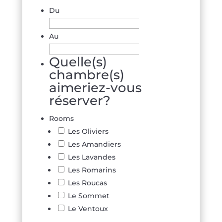
Du
JJ
slash
Au
MM
JJ
Quelle(s)
slash
slash
chambre(s)
AAAA
MM
aimeriez-vous
slash
réserver?
AAAA
Rooms
Les Oliviers
Les Amandiers
Les Lavandes
Les Romarins
Les Roucas
Le Sommet
Le Ventoux