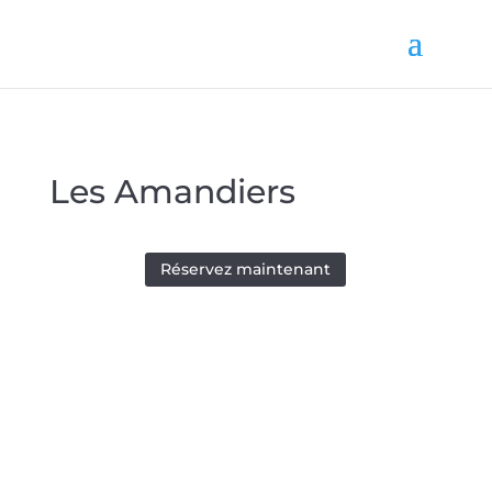
Les Amandiers
Réservez maintenant
La poésie est semblable à l’amandier: ses fleurs